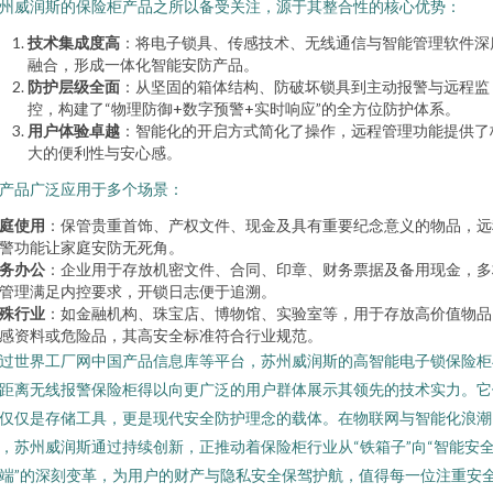
州威润斯的保险柜产品之所以备受关注，源于其整合性的核心优势：
技术集成度高
：将电子锁具、传感技术、无线通信与智能管理软件深
融合，形成一体化智能安防产品。
防护层级全面
：从坚固的箱体结构、防破坏锁具到主动报警与远程监
控，构建了“物理防御+数字预警+实时响应”的全方位防护体系。
用户体验卓越
：智能化的开启方式简化了操作，远程管理功能提供了
大的便利性与安心感。
产品广泛应用于多个场景：
庭使用
：保管贵重首饰、产权文件、现金及具有重要纪念意义的物品，远
警功能让家庭安防无死角。
务办公
：企业用于存放机密文件、合同、印章、财务票据及备用现金，多
管理满足内控要求，开锁日志便于追溯。
殊行业
：如金融机构、珠宝店、博物馆、实验室等，用于存放高价值物品
感资料或危险品，其高安全标准符合行业规范。
过世界工厂网中国产品信息库等平台，苏州威润斯的高智能电子锁保险柜
距离无线报警保险柜得以向更广泛的用户群体展示其领先的技术实力。它
仅仅是存储工具，更是现代安全防护理念的载体。在物联网与智能化浪潮
，苏州威润斯通过持续创新，正推动着保险柜行业从“铁箱子”向“智能安
端”的深刻变革，为用户的财产与隐私安全保驾护航，值得每一位注重安