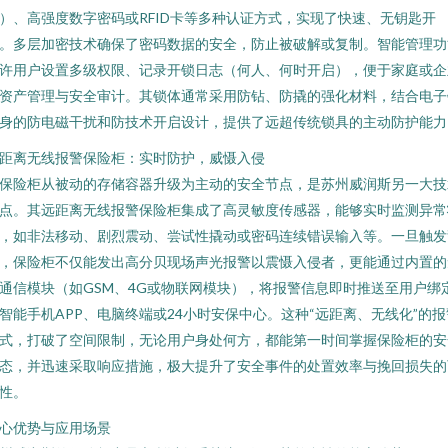
）、高强度数字密码或RFID卡等多种认证方式，实现了快速、无钥匙开
。多层加密技术确保了密码数据的安全，防止被破解或复制。智能管理功
许用户设置多级权限、记录开锁日志（何人、何时开启），便于家庭或企
资产管理与安全审计。其锁体通常采用防钻、防撬的强化材料，结合电子
身的防电磁干扰和防技术开启设计，提供了远超传统锁具的主动防护能力
距离无线报警保险柜：实时防护，威慑入侵
保险柜从被动的存储容器升级为主动的安全节点，是苏州威润斯另一大技
点。其远距离无线报警保险柜集成了高灵敏度传感器，能够实时监测异常
，如非法移动、剧烈震动、尝试性撬动或密码连续错误输入等。一旦触发
，保险柜不仅能发出高分贝现场声光报警以震慑入侵者，更能通过内置的
通信模块（如GSM、4G或物联网模块），将报警信息即时推送至用户绑
智能手机APP、电脑终端或24小时安保中心。这种“远距离、无线化”的报
式，打破了空间限制，无论用户身处何方，都能第一时间掌握保险柜的安
态，并迅速采取响应措施，极大提升了安全事件的处置效率与挽回损失的
性。
心优势与应用场景